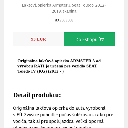
Lakťová opierka Armster 3, Seat Toledo, 2012-
2019, tkanina
83.V05309B
Do Eshopu
93 EUR
Originálna lakťová opierka ARMSTER 3 od
výrobcu RATI je určená pre vozidlo SEAT
Toledo IV (KG) (2012 - )
Detail produktu:
Originálna lakťová opierka do auta vyrobená
v EÚ. Zvyšuje pohodlie počas šoférovania ako pre
vodiča, tak aj pre spolujazdca. Veľká oporná
plocha v masívnom prevedení ponúka