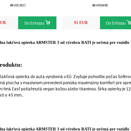
88.V05183C
88.V05049B
Do Eshopu
Do Eshopu
EUR
93 EUR
lna lakťová opierka ARMSTER 3 od výrobcu RATI je určená pre vozidlo 
produktu:
 lakťová opierka do auta vyrobená v EÚ. Zvyšuje pohodlie počas šoférov
ná plocha v masívnom prevedení ponúka maximálny komfort pre opren
rchná časť potiahnutá vegan kožou alebo tkaninou. Šírka opierky je
sti o 45 mm..
lna lakťová opierka ARMSTER 3 od výrobcu RATI je určená pre vozidlo 