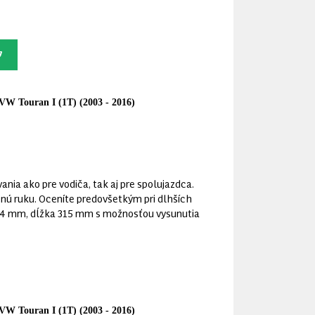
VW Touran I (1T) (2003 - 2016)
ania ako pre vodiča, tak aj pre spolujazdca.
ú ruku. Oceníte predovšetkým pri dlhších
 124 mm, dĺžka 315 mm s možnosťou vysunutia
VW Touran I (1T) (2003 - 2016)