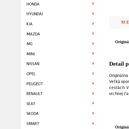
HONDA
HYUNDAI
93 
KIA
MAZDA
Originá
MG
MINI
NISSAN
Detail 
OPEL
Originálna
Veľká opor
PEUGEOT
cestách. V
vrchnej ča
RENAULT
SEAT
SKODA
SMART
Originá